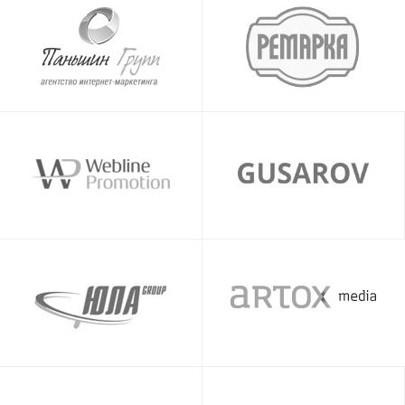
Webline Promotion
Gusarov Group
ЮЛА Group
ARTOX media
АлаичЪ и Ко
MultiSite